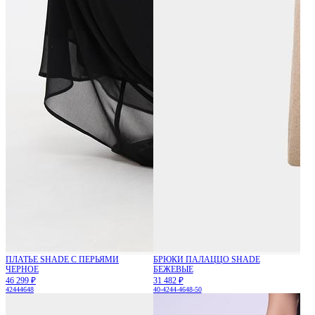
ПЛАТЬЕ SHADE С ПЕРЬЯМИ
БРЮКИ ПАЛАЦЦО SHADE
ЧЕРНОЕ
БЕЖЕВЫЕ
46 299 ₽
31 482 ₽
42
44
46
48
40-42
44-46
48-50