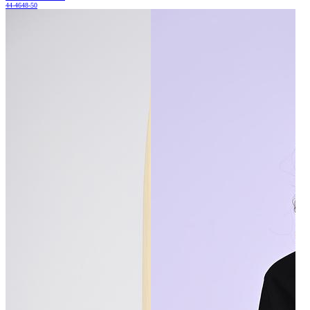
44-46
48-50