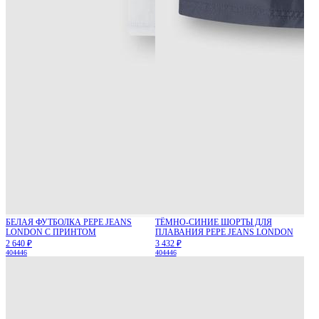
БЕЛАЯ ФУТБОЛКА PEPE JEANS
ТЁМНО-СИНИЕ ШОРТЫ ДЛЯ
LONDON С ПРИНТОМ
ПЛАВАНИЯ PEPE JEANS LONDON
2 640 ₽
3 432 ₽
40
44
46
40
44
46