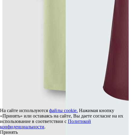
На сайте используются
файлы cookie.
Нажимая кнопку
«Принять» или оставаясь на сайте, Вы даете согласие на их
использование в соответствии с
Политикой
конфиденциальности
.
Принять