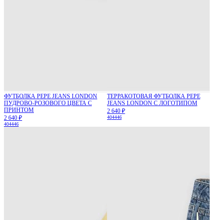
ФУТБОЛКА PEPE JEANS LONDON
ТЕРРАКОТОВАЯ ФУТБОЛКА PEPE
ПУДРОВО-РОЗОВОГО ЦВЕТА С
JEANS LONDON С ЛОГОТИПОМ
ПРИНТОМ
2 640 ₽
2 640 ₽
40
44
46
40
44
46