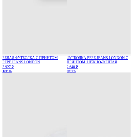
БЕЛАЯ ФУТБОЛКА С ПРИНТОМ
ФУТБОЛКА PEPE JEANS LONDON С
PEPE JEANS LONDON
ПРИНТОМ, НЕЖНО-ЖЁЛТАЯ
3 927 ₽
2 640 ₽
40
44
46
40
44
46