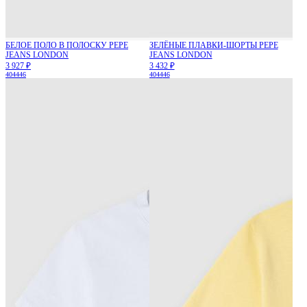
БЕЛОЕ ПОЛО В ПОЛОСКУ PEPE
ЗЕЛЁНЫЕ ПЛАВКИ-ШОРТЫ PEPE
JEANS LONDON
JEANS LONDON
3 927 ₽
3 432 ₽
40
44
46
40
44
46