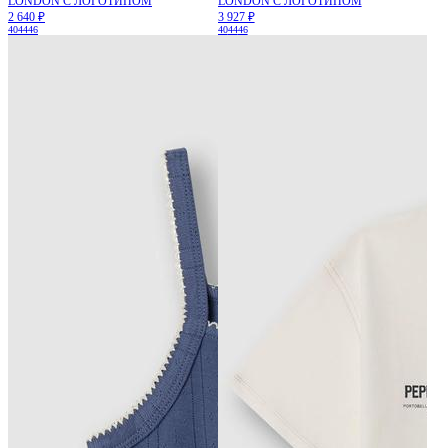
LONDON С ЛОГОТИПОМ
LONDON С ЛОГОТИПОМ
2 640 ₽
3 927 ₽
40
44
46
40
44
46