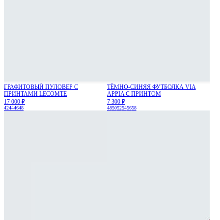
ГРАФИТОВЫЙ ПУЛОВЕР С
ТЁМНО-СИНЯЯ ФУТБОЛКА VIA
ПРИНТАМИ LECOMTE
APPIA С ПРИНТОМ
17 000 ₽
7 300 ₽
42
44
46
48
48
50
52
54
56
58