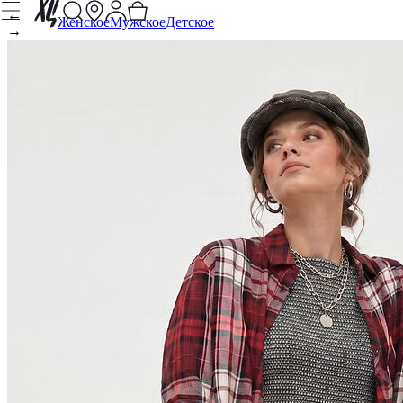
←
Женское
Мужское
Детское
→