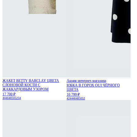
ЖАКЕТ BETTY BARCLAY ЦВЕТА
Акция интернет-магазина
СЛОНОВОЙ КОСТИ С
ЮБКА В ГОРОХ OUI ЧЁРНОГО
ЖАККАРДОВЫМ УЗОРОМ
ЦВЕТА
17 700 ₽
16 799 ₽
44
46
48
50
52
54
42
44
46
48
50
52