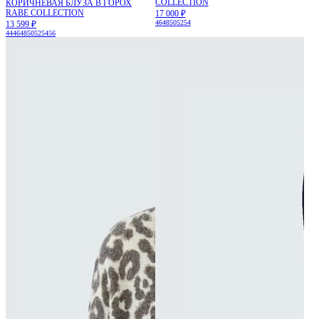
COLLECTION
КОРИЧНЕВАЯ БЛУЗА В ГОРОХ
RABE COLLECTION
17 000 ₽
46
48
50
52
54
13 599 ₽
44
46
48
50
52
54
56