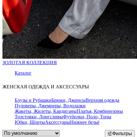
ЗОЛОТАЯ КОЛЛЕКЦИЯ
Каталог
ЖЕНСКАЯ ОДЕЖДА И АКСЕССУАРЫ
Блузы и Рубашки
Брюки, Джинсы
Верхняя одежда
Пуловеры, Джемперы, Водолазки
Жакеты, Жилеты, Кардиганы
Платья, Комбинезоны
Толстовки, Лонгсливы
Футболки, Поло, Топы
Юбки, Шорты
Аксессуары
Нижнее бельё
Фильтры