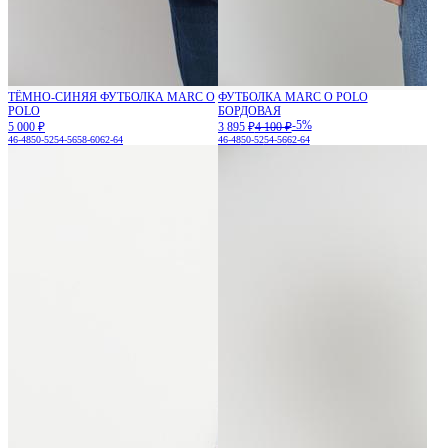
ТЁМНО-СИНЯЯ ФУТБОЛКА MARC O
ФУТБОЛКА MARC O POLO
POLO
БОРДОВАЯ
-5%
5 000 ₽
3 895 ₽
4 100 ₽
46-48
50-52
54-56
58-60
62-64
46-48
50-52
54-56
62-64