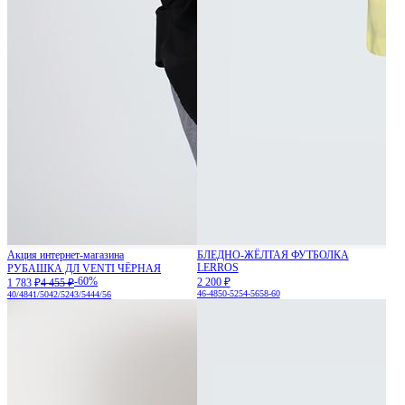
Акция интернет-магазина
БЛЕДНО-ЖЁЛТАЯ ФУТБОЛКА
LERROS
РУБАШКА ДЛ VENTI ЧЁРНАЯ
-60%
2 200 ₽
1 783 ₽
4 455 ₽
46-48
50-52
54-56
58-60
40/48
41/50
42/52
43/54
44/56