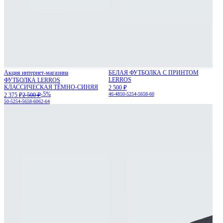
Акция интернет-магазина
БЕЛАЯ ФУТБОЛКА С ПРИНТОМ
LERROS
ФУТБОЛКА LERROS
КЛАССИЧЕСКАЯ ТЁМНО-СИНЯЯ
2 500 ₽
-5%
46-48
50-52
54-56
58-60
2 375 ₽
2 500 ₽
50-52
54-56
58-60
62-64