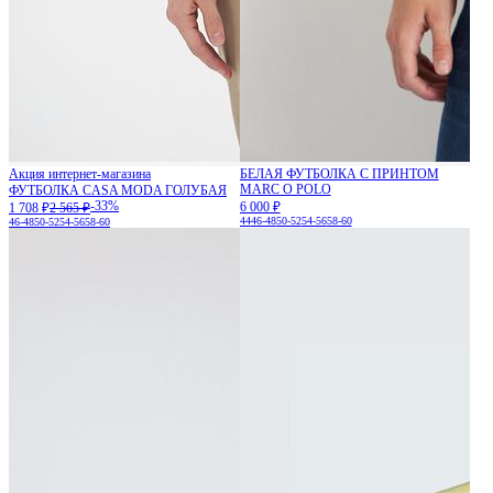
Акция интернет-магазина
БЕЛАЯ ФУТБОЛКА С ПРИНТОМ
MARC O POLO
ФУТБОЛКА CASA MODA ГОЛУБАЯ
-33%
6 000 ₽
1 708 ₽
2 565 ₽
44
46-48
50-52
54-56
58-60
46-48
50-52
54-56
58-60