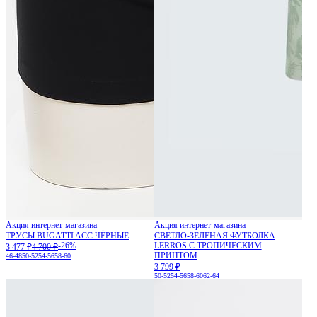
Акция интернет-магазина
Акция интернет-магазина
ТРУСЫ BUGATTI ACC ЧЁРНЫЕ
СВЕТЛО-ЗЕЛЕНАЯ ФУТБОЛКА
-26%
LERROS С ТРОПИЧЕСКИМ
3 477 ₽
4 700 ₽
ПРИНТОМ
46-48
50-52
54-56
58-60
3 799 ₽
50-52
54-56
58-60
62-64