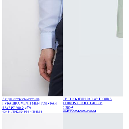
Акция интернет-магазина
СВЕТЛО-ЗЕЛЁНАЯ ФУТБОЛКА
LERROS С ЛОГОТИПОМ
РУБАШКА VENTI MEN ГОЛУБАЯ
-24%
2 200 ₽
5 547 ₽
7 300 ₽
46-48
50-52
54-56
58-60
62-64
40/48
41/50
42/52
43/54
44/56
45/58