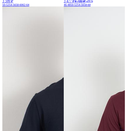
-26%
3 599 ₽
3 477 ₽
4 700 ₽
50-52
54-56
58-60
62-64
46-48
50-52
54-56
58-60