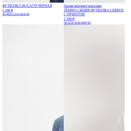
ФУТБОЛКА BUGATTI ЧЁРНАЯ
Акция интернет-магазина
ТЁМНО-СИНЯЯ ФУТБОЛКА LERROS
5 200 ₽
С ПРИНТОМ
46-48
50-52
54-56
58-60
3 599 ₽
50-52
54-56
58-60
62-64