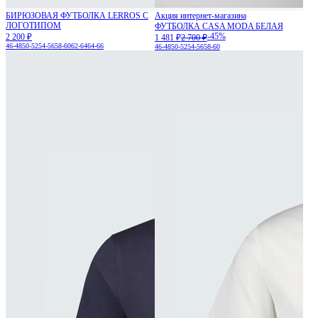
БИРЮЗОВАЯ ФУТБОЛКА LERROS С
Акция интернет-магазина
ЛОГОТИПОМ
ФУТБОЛКА CASA MODA БЕЛАЯ
-45%
2 200 ₽
1 481 ₽
2 700 ₽
46-48
50-52
54-56
58-60
62-64
64-66
46-48
50-52
54-56
58-60