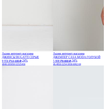
Акция интернет-магазина
Акция интернет-магазина
ДЖИНСЫ BUGATTI СЕРЫЕ
ДЖЕМПЕР CASA MODA ГОЛУБОЙ
-24%
-34%
9 956 ₽
13 100 ₽
5 808 ₽
8 800 ₽
48
48-50
50
50-52
52
54
56
46-48
50-52
54-56
58-60
62-64