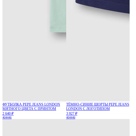
ФУТБОЛКА PEPE JEANS LONDON
ТЁМНО-СИНИЕ ШОРТЫ PEPE JEANS
МЯТНОГО ЦВЕТА С ПРИНТОМ
LONDON С ЛОГОТИПОМ
2 640 ₽
3 927 ₽
40
44
46
40
44
46