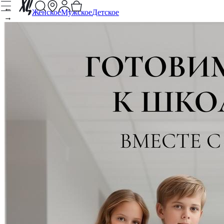
←
Женское
Мужское
Детское
→