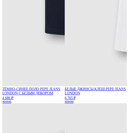
ТЁМНО-СИНЕЕ ПОЛО PEPE JEANS
БЕЛЫЕ ДЖИНСЫ КЛЕШ PEPE JEANS
LONDON С БЕЛЫМ ДЕКОРОМ
LONDON
4 686 ₽
6 765 ₽
40
44
46
40
44
46