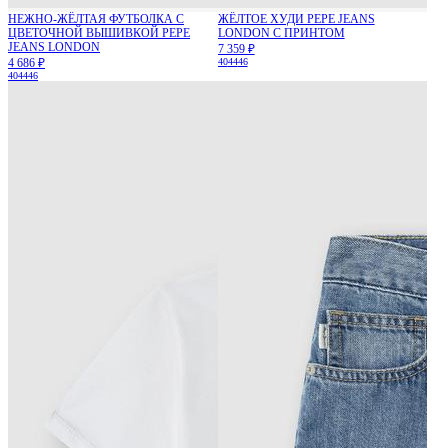
НЕЖНО-ЖЁЛТАЯ ФУТБОЛКА С
ЖЁЛТОЕ ХУДИ PEPE JEANS
ЦВЕТОЧНОЙ ВЫШИВКОЙ PEPE
LONDON С ПРИНТОМ
JEANS LONDON
7 359 ₽
4 686 ₽
40
44
46
40
44
46