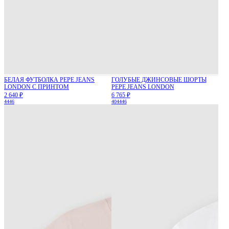
БЕЛАЯ ФУТБОЛКА PEPE JEANS
ГОЛУБЫЕ ДЖИНСОВЫЕ ШОРТЫ
LONDON С ПРИНТОМ
PEPE JEANS LONDON
2 640 ₽
6 765 ₽
44
46
40
44
46