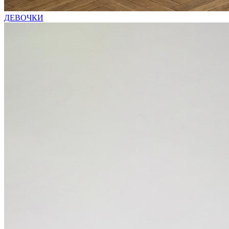
ДЕВОЧКИ