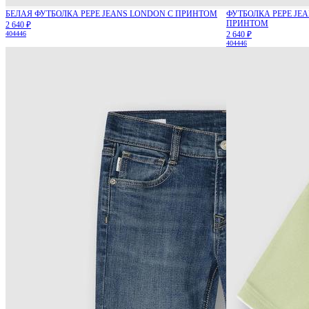
БЕЛАЯ ФУТБОЛКА PEPE JEANS LONDON С ПРИНТОМ
ФУТБОЛКА PEPE JE
ПРИНТОМ
2 640 ₽
40
44
46
2 640 ₽
40
44
46