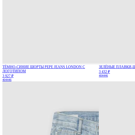
ТЁМНО-СИНИЕ ШОРТЫ PEPE JEANS LONDON С
ЗЕЛЁНЫЕ ПЛАВКИ-Ш
ЛОГОТИПОМ
3 432 ₽
3 927 ₽
40
44
46
40
44
46