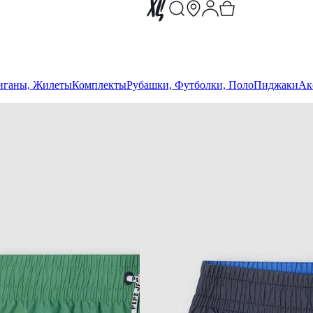
иганы, Жилеты
Комплекты
Рубашки, Футболки, Поло
Пиджаки
Ак