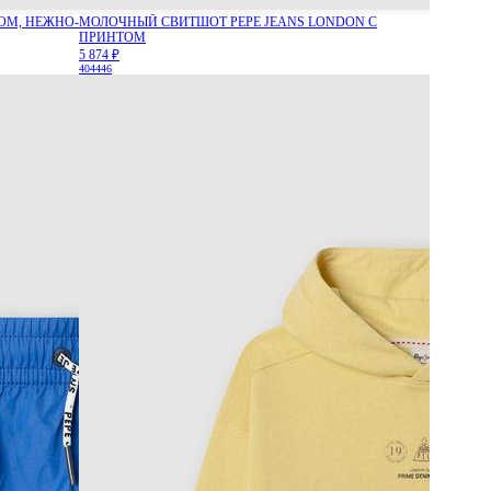
ОМ, НЕЖНО-
МОЛОЧНЫЙ СВИТШОТ PEPE JEANS LONDON С
ПРИНТОМ
5 874 ₽
40
44
46