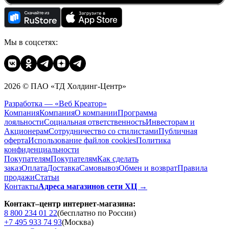
Мы в соцсетях:
2026 © ПАО «ТД Холдинг-Центр»
Разработка — «Веб Креатор»
Компания
Компания
О компании
Программа
лояльности
Социальная ответственность
Инвесторам и
Акционерам
Сотрудничество со стилистами
Публичная
оферта
Использование файлов cookies
Политика
конфиденциальности
Покупателям
Покупателям
Как сделать
заказ
Оплата
Доставка
Cамовывоз
Обмен и возврат
Правила
продажи
Статьи
Контакты
Адреса магазинов сети ХЦ →
Контакт–центр интернет-магазина:
8 800 234 01 22
(бесплатно по России)
+7 495 933 74 93
(Москва)