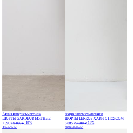
Акция интернет-магазина
Акция интернет-магазина
ШОРТЫ GARDEUR МЯТНЫЕ
ШОРТЫ LERROS ХАКИ С ПОЯСОМ
-19%
-19%
7 290 ₽
9 000 ₽
6 885 ₽
8 500 ₽
48
52
54
56
58
48
48-50
50
52
54