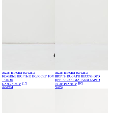
Акция интернет-магазина
Акция интернет-магазина
БЕЖЕВЫЕ ШОРТЫ В ПОЛОСКУ TOM
ШОРТЫ BUGATTI ПЕСОЧНОГО
TAILOR
ЦВЕТА С КАРМАНАМИ КАРГО
-21%
-19%
6 299 ₽
7 999 ₽
10 206 ₽
12 600 ₽
48-50
50
54
50
52
56