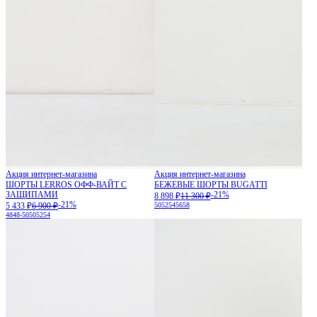
Акция интернет-магазина
Акция интернет-магазина
ШОРТЫ LERROS ОФФ-ВАЙТ С
БЕЖЕВЫЕ ШОРТЫ BUGATTI
ЗАЩИПАМИ
-21%
8 898 ₽
11 300 ₽
-21%
5 433 ₽
6 900 ₽
50
52
54
56
58
48
48-50
50
52
54