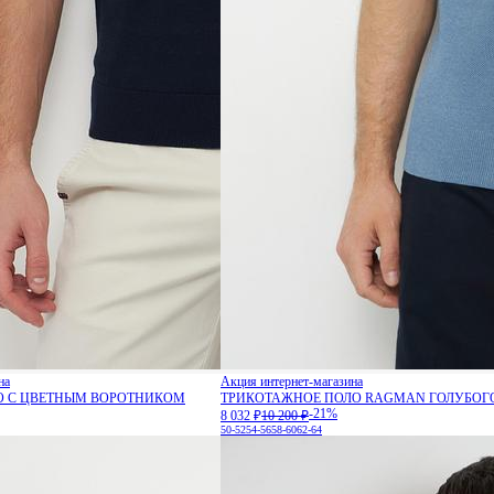
на
Акция интернет-магазина
O С ЦВЕТНЫМ ВОРОТНИКОМ
ТРИКОТАЖНОЕ ПОЛО RAGMAN ГОЛУБОГ
-21%
8 032 ₽
10 200 ₽
50-52
54-56
58-60
62-64