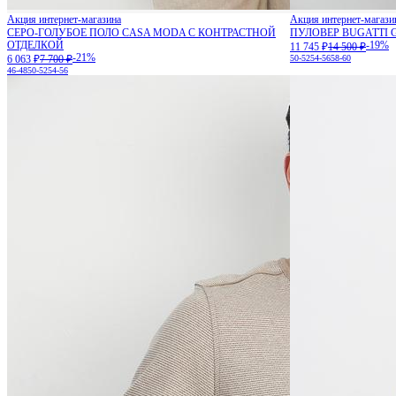
Акция интернет-магазина
Акция интернет-магази
СЕРО-ГОЛУБОЕ ПОЛО CASA MODA С КОНТРАСТНОЙ
ПУЛОВЕР BUGATTI
ОТДЕЛКОЙ
-19%
11 745 ₽
14 500 ₽
-21%
6 063 ₽
7 700 ₽
50-52
54-56
58-60
46-48
50-52
54-56