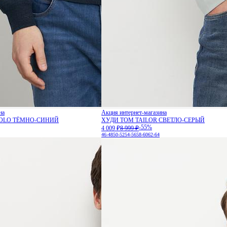
на
Акция интернет-магазина
POLO ТЁМНО-СИНИЙ
ХУДИ TOM TAILOR СВЕТЛО-СЕРЫЙ
-55%
4 009 ₽
8 999 ₽
46-48
50-52
54-56
58-60
62-64