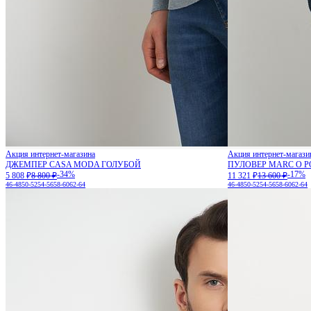
Акция интернет-магазина
Акция интернет-магази
ДЖЕМПЕР CASA MODA ГОЛУБОЙ
ПУЛОВЕР MARC O 
-34%
-17%
5 808 ₽
8 800 ₽
11 321 ₽
13 600 ₽
46-48
50-52
54-56
58-60
62-64
46-48
50-52
54-56
58-60
62-64