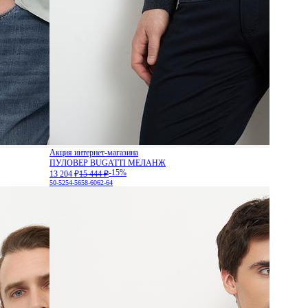
Акция интернет-магазина
ПУЛОВЕР BUGATTI МЕЛАНЖ
-15%
13 204 ₽
15 444 ₽
50-52
54-56
58-60
62-64