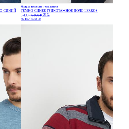
Акция интернет-магазина
НО-СИНИЙ
ТЁМНО-СИНЕЕ ТРИКОТАЖНОЕ ПОЛО LERROS
-21%
5 433 ₽
6 900 ₽
46-48
54-56
58-60