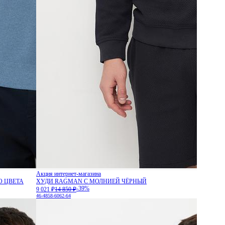
Акция интернет-магазина
О ЦВЕТА
ХУДИ RAGMAN С МОЛНИЕЙ ЧЁРНЫЙ
-39%
9 021 ₽
14 850 ₽
46-48
58-60
62-64