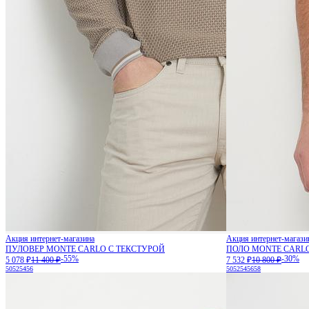
Акция интернет-магазина
Акция интернет-магази
ПУЛОВЕР MONTE CARLO С ТЕКСТУРОЙ
ПОЛО MONTE CARL
-55%
-30%
5 078 ₽
11 400 ₽
7 532 ₽
10 800 ₽
50
52
54
56
50
52
54
56
58