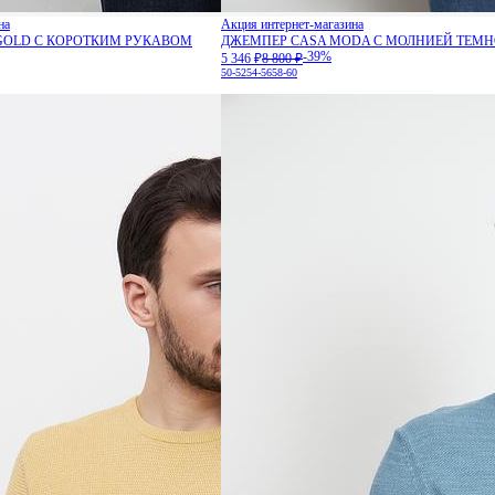
на
Акция интернет-магазина
 GOLD С КОРОТКИМ РУКАВОМ
ДЖЕМПЕР CASA MODA С МОЛНИЕЙ ТЕМ
-39%
5 346 ₽
8 800 ₽
50-52
54-56
58-60