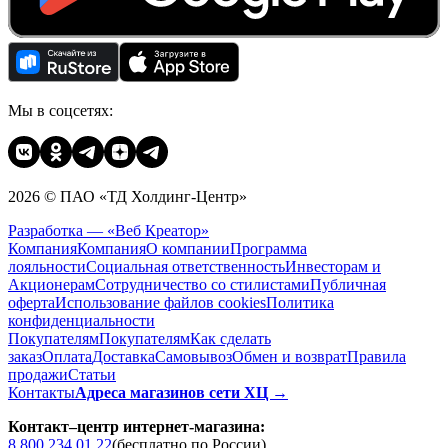
Мы в соцсетях:
2026 © ПАО «ТД Холдинг-Центр»
Разработка — «Веб Креатор»
Компания
Компания
О компании
Программа
лояльности
Социальная ответственность
Инвесторам и
Акционерам
Сотрудничество со стилистами
Публичная
оферта
Использование файлов cookies
Политика
конфиденциальности
Покупателям
Покупателям
Как сделать
заказ
Оплата
Доставка
Cамовывоз
Обмен и возврат
Правила
продажи
Статьи
Контакты
Адреса магазинов сети ХЦ →
Контакт–центр интернет-магазина:
8 800 234 01 22
(бесплатно по России)