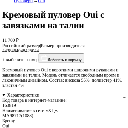
Пуловеры
Oui
Кремовый пуловер Oui с
завязками на талии
11 700 ₽
Российский размер
|
Размер производителя
44
38
46
40
48
42
50
44
↑ выберите размер
Добавить в корзину
Кремовый пуловер Oui с короткими широкими рукавами и
завязками на талии. Модель отличается свободным кроем и
лаконичным дизайном. Состав: вискоза 55%, полиэстер 41%,
эластан 4%
Характеристики
Код товара в интернет-магазине:
163819
Наименование в сети «ХЦ»:
MA98717(1088)
Бренд:
Oui