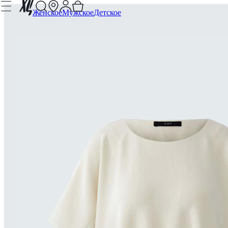
Женское
Мужское
Детское