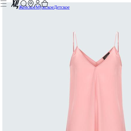
Женское
Мужское
Детское