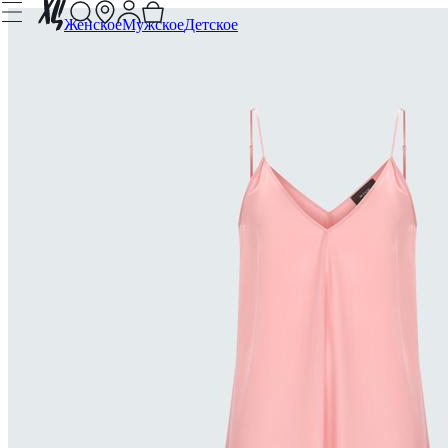
Женское
Мужское
Детское