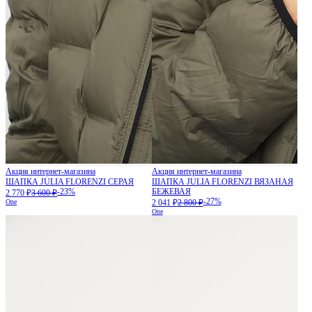
Акция интернет-магазина
Акция интернет-магазина
ШАПКА JULIA FLORENZI СЕРАЯ
ШАПКА JULIA FLORENZI ВЯЗАНАЯ
-23%
БЕЖЕВАЯ
2 770 ₽
3 600 ₽
-27%
One
2 041 ₽
2 800 ₽
One