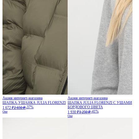
Акция интернет-магазина
Акция интернет-магазина
ШАПКА-УШАНКА JULIA FLORENZI
ШАПКА JULIA FLORENZI С УШАМИ
-37%
БОРДОВОГО ЦВЕТА
1 672 ₽
2 650 ₽
-41%
One
1 930 ₽
3 250 ₽
One