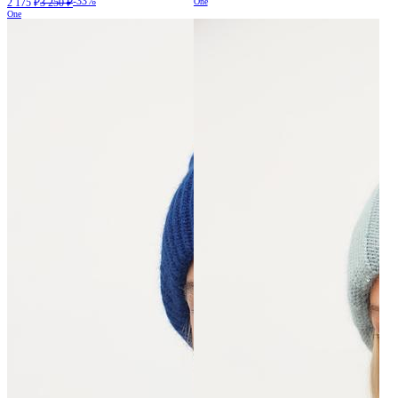
-33%
2 175 ₽
3 250 ₽
One
One