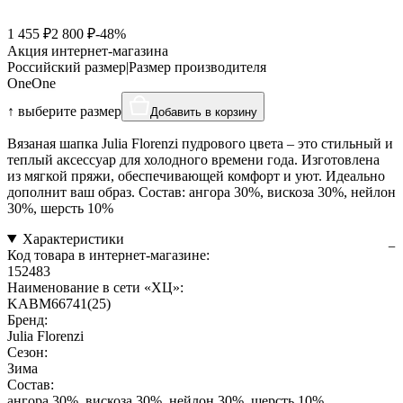
1 455 ₽
2 800 ₽
-48%
Акция интернет-магазина
Российский размер
|
Размер производителя
One
One
↑ выберите размер
Добавить в корзину
Вязаная шапка Julia Florenzi пудрового цвета – это стильный и
теплый аксессуар для холодного времени года. Изготовлена
из мягкой пряжи, обеспечивающей комфорт и уют. Идеально
дополнит ваш образ. Состав: ангора 30%, вискоза 30%, нейлон
30%, шерсть 10%
Характеристики
Код товара в интернет-магазине:
152483
Наименование в сети «ХЦ»:
KABM66741(25)
Бренд:
Julia Florenzi
Сезон:
Зима
Состав:
ангора 30%, вискоза 30%, нейлон 30%, шерсть 10%