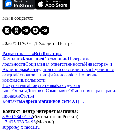
Мы в соцсетях:
2026 © ПАО «ТД Холдинг-Центр»
Разработка — «Веб Креатор»
Компания
Компания
О компании
Программа
лояльности
Социальная ответственность
Инвесторам и
Акционерам
Сотрудничество со стилистами
Публичная
оферта
Использование файлов cookies
Политика
конфиденциальности
Покупателям
Покупателям
Как сделать
заказ
Оплата
Доставка
Cамовывоз
Обмен и возврат
Правила
продажи
Статьи
Контакты
Адреса магазинов сети ХЦ →
Контакт–центр интернет-магазина:
8 800 234 01 22
(бесплатно по России)
+7 495 933 74 93
(Москва)
support@x-moda.ru