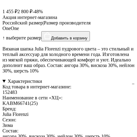
1 455 ₽
2 800 ₽
-48%
Акция интернет-магазина
Российский размер
|
Размер производителя
One
One
↑ выберите размер
Добавить в корзину
Вязаная шапка Julia Florenzi пудрового цвета – это стильный и
теплый аксессуар для холодного времени года. Изготовлена
из мягкой пряжи, обеспечивающей комфорт и уют. Идеально
дополнит ваш образ. Состав: ангора 30%, вискоза 30%, нейлон
30%, шерсть 10%
Характеристики
Код товара в интернет-магазине:
152483
Наименование в сети «ХЦ»:
KABM66741(25)
Бренд:
Julia Florenzi
Сезон:
Зима
Состав:
ангора 30%, вискоза 30%, нейлон 30%, шерсть 10%