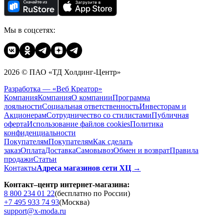
Мы в соцсетях:
2026 © ПАО «ТД Холдинг-Центр»
Разработка — «Веб Креатор»
Компания
Компания
О компании
Программа
лояльности
Социальная ответственность
Инвесторам и
Акционерам
Сотрудничество со стилистами
Публичная
оферта
Использование файлов cookies
Политика
конфиденциальности
Покупателям
Покупателям
Как сделать
заказ
Оплата
Доставка
Cамовывоз
Обмен и возврат
Правила
продажи
Статьи
Контакты
Адреса магазинов сети ХЦ →
Контакт–центр интернет-магазина:
8 800 234 01 22
(бесплатно по России)
+7 495 933 74 93
(Москва)
support@x-moda.ru