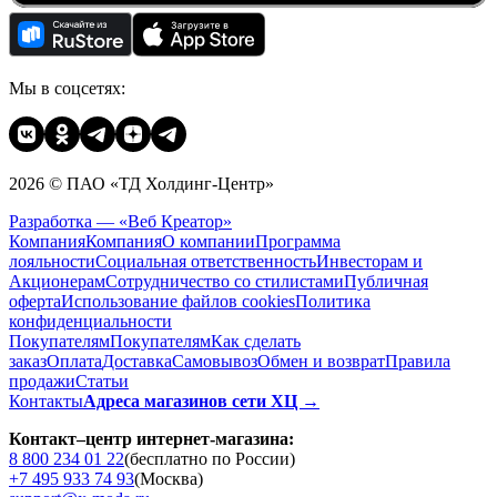
Мы в соцсетях:
2026 © ПАО «ТД Холдинг-Центр»
Разработка — «Веб Креатор»
Компания
Компания
О компании
Программа
лояльности
Социальная ответственность
Инвесторам и
Акционерам
Сотрудничество со стилистами
Публичная
оферта
Использование файлов cookies
Политика
конфиденциальности
Покупателям
Покупателям
Как сделать
заказ
Оплата
Доставка
Cамовывоз
Обмен и возврат
Правила
продажи
Статьи
Контакты
Адреса магазинов сети ХЦ →
Контакт–центр интернет-магазина:
8 800 234 01 22
(бесплатно по России)
+7 495 933 74 93
(Москва)