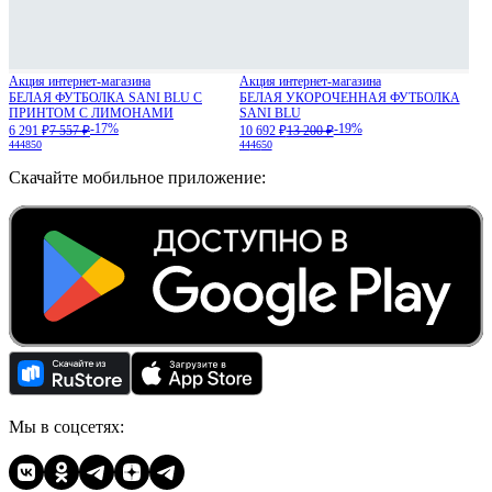
Акция интернет-магазина
Акция интернет-магазина
БЕЛАЯ ФУТБОЛКА SANI BLU С
БЕЛАЯ УКОРОЧЕННАЯ ФУТБОЛКА
ПРИНТОМ С ЛИМОНАМИ
SANI BLU
-17%
-19%
6 291 ₽
7 557 ₽
10 692 ₽
13 200 ₽
44
48
50
44
46
50
Скачайте мобильное приложение:
Мы в соцсетях: