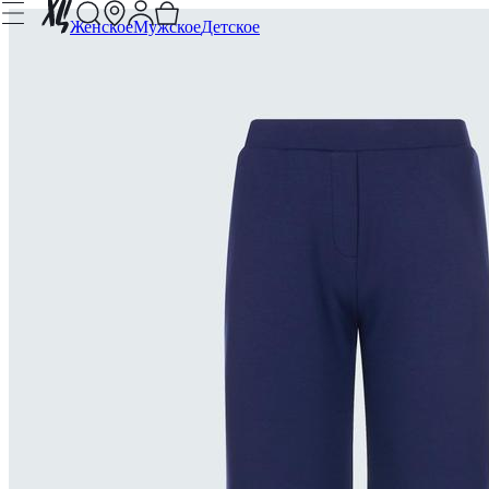
Женское
Мужское
Детское