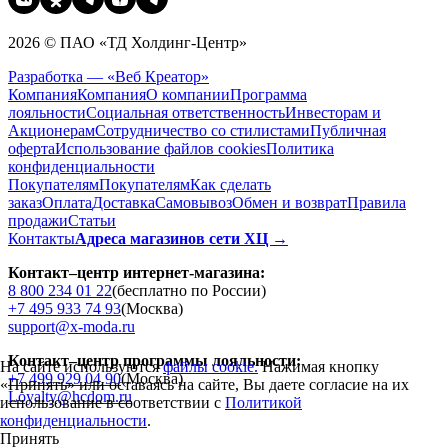
2026 © ПАО «ТД Холдинг-Центр»
Разработка — «Веб Креатор»
Компания
Компания
О компании
Программа
лояльности
Социальная ответственность
Инвесторам и
Акционерам
Сотрудничество со стилистами
Публичная
оферта
Использование файлов cookies
Политика
конфиденциальности
Покупателям
Покупателям
Как сделать
заказ
Оплата
Доставка
Cамовывоз
Обмен и возврат
Правила
продажи
Статьи
Контакты
Адреса магазинов сети ХЦ →
Контакт–центр интернет-магазина:
8 800 234 01 22
(бесплатно по России)
+7 495 933 74 93
(Москва)
support@x-moda.ru
Контакт–центр программы лояльности:
На сайте используются
файлы cookie.
Нажимая кнопку
+7 499 929 04 90
(Москва)
«Принять» или оставаясь на сайте, Вы даете согласие на их
Loyalty@hcdom.ru
использование в соответствии с
Политикой
конфиденциальности
.
Принять