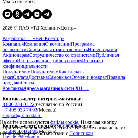
Мы в соцсетях:
2026 © ПАО «ТД Холдинг-Центр»
Разработка — «Веб Креатор»
Компания
Компания
О компании
Программа
лояльности
Социальная ответственность
Инвесторам и
Акционерам
Сотрудничество со стилистами
Публичная
оферта
Использование файлов cookies
Политика
конфиденциальности
Покупателям
Покупателям
Как сделать
заказ
Оплата
Доставка
Cамовывоз
Обмен и возврат
Правила
продажи
Статьи
Контакты
Адреса магазинов сети ХЦ →
Контакт–центр интернет-магазина:
8 800 234 01 22
(бесплатно по России)
+7 495 933 74 93
(Москва)
support@x-moda.ru
На сайте используются
файлы cookie.
Нажимая кнопку
Контакт–центр программы лояльности:
«Принять» или оставаясь на сайте, Вы даете согласие на их
+7 499 929 04 90
(Москва)
использование в соответствии с
Политикой
Loyalty@hcdom.ru