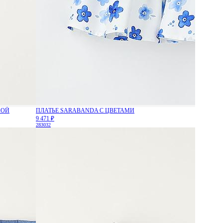
БОЙ
ПЛАТЬЕ SARABANDA С ЦВЕТАМИ
9 471 ₽
28
30
32