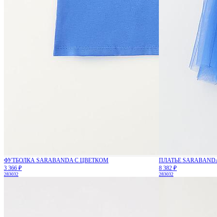
ФУТБОЛКА SARABANDA С ЦВЕТКОМ
ПЛАТЬЕ SARABAND
3 366 ₽
8 382 ₽
28
30
32
28
30
32