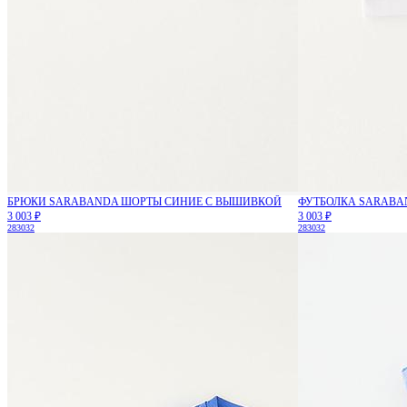
БРЮКИ SARABANDA ШОРТЫ СИНИЕ С ВЫШИВКОЙ
ФУТБОЛКА SARABA
3 003 ₽
3 003 ₽
28
30
32
28
30
32