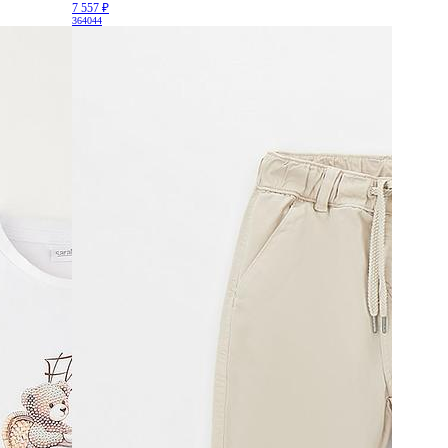
7 557 ₽
36
40
44