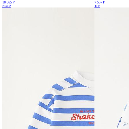
10 065 ₽
7 557 ₽
28
30
32
40
44