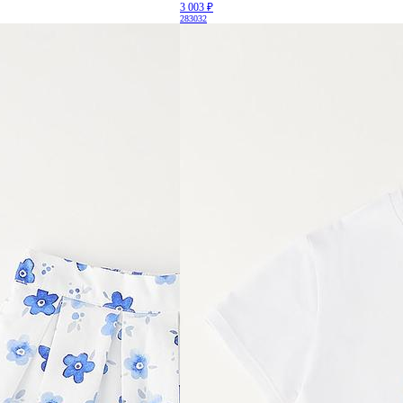
3 003 ₽
28
30
32