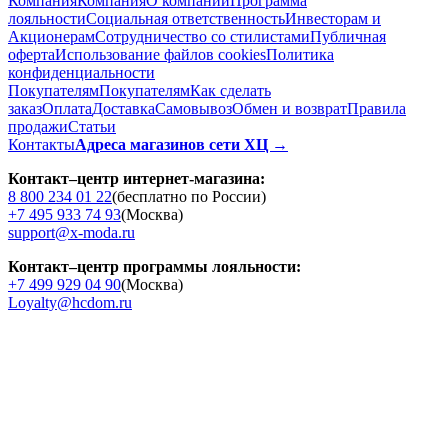
Компания
Компания
О компании
Программа
лояльности
Социальная ответственность
Инвесторам и
Акционерам
Сотрудничество со стилистами
Публичная
оферта
Использование файлов cookies
Политика
конфиденциальности
Покупателям
Покупателям
Как сделать
заказ
Оплата
Доставка
Cамовывоз
Обмен и возврат
Правила
продажи
Статьи
Контакты
Адреса магазинов сети ХЦ →
Контакт–центр интернет-магазина:
8 800 234 01 22
(бесплатно по России)
+7 495 933 74 93
(Москва)
support@x-moda.ru
Контакт–центр программы лояльности:
+7 499 929 04 90
(Москва)
Loyalty@hcdom.ru