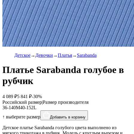
Детское
Девочки
Платья
Sarabanda
Платье Sarabanda голубое в
рубчик
4 089 ₽
5 841 ₽
-30%
Российский размер
|
Размер производителя
36-140
M
40-152
L
↑ выберите размер
Добавить в корзину
Детское платье Sarabanda голубого цвета выполнено из
мягкого трикотажа в рубчик. Модель с круглым вырезом и