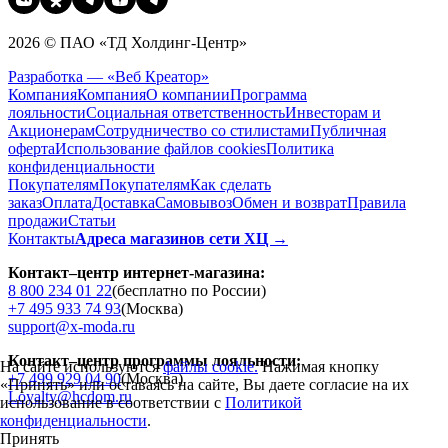
2026 © ПАО «ТД Холдинг-Центр»
Разработка — «Веб Креатор»
Компания
Компания
О компании
Программа
лояльности
Социальная ответственность
Инвесторам и
Акционерам
Сотрудничество со стилистами
Публичная
оферта
Использование файлов cookies
Политика
конфиденциальности
Покупателям
Покупателям
Как сделать
заказ
Оплата
Доставка
Cамовывоз
Обмен и возврат
Правила
продажи
Статьи
Контакты
Адреса магазинов сети ХЦ →
Контакт–центр интернет-магазина:
8 800 234 01 22
(бесплатно по России)
+7 495 933 74 93
(Москва)
support@x-moda.ru
Контакт–центр программы лояльности:
На сайте используются
файлы cookie.
Нажимая кнопку
+7 499 929 04 90
(Москва)
«Принять» или оставаясь на сайте, Вы даете согласие на их
Loyalty@hcdom.ru
использование в соответствии с
Политикой
конфиденциальности
.
Принять