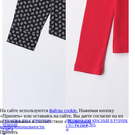
На сайте используются
файлы cookie.
Нажимая кнопку
«Принять» или оставаясь на сайте, Вы даете согласие на их
использование в соответствии с
Политикой
РУБАШКА IDO С ПРИНТОМ
ДЖЕМПЕР IDO КРАСНЫЙ В РУБЧИК
ЧЁРНЫЙ
-30%
2 911 ₽
4 158 ₽
конфиденциальности
.
5 907 ₽
40
Принять
44