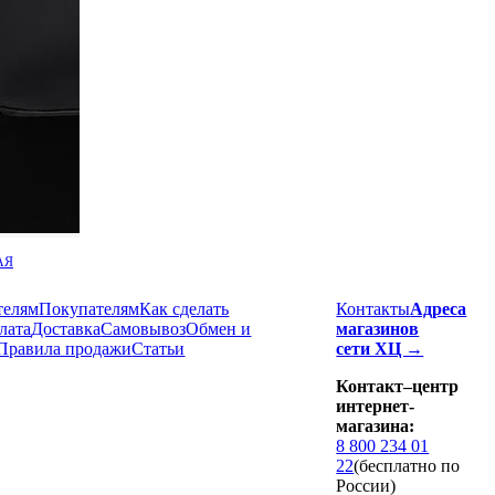
АЯ
телям
Покупателям
Как сделать
Контакты
Адреса
лата
Доставка
Cамовывоз
Обмен и
магазинов
Правила продажи
Статьи
сети ХЦ →
Контакт–центр
интернет-
магазина:
8 800 234 01
22
(бесплатно по
России)