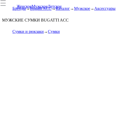
Женское
Мужское
Детское
Бренды
Bugatti ACC
Каталог
Мужское
Аксессуары
МУЖСКИЕ СУМКИ BUGATTI ACC
Сумки и рюкзаки
Сумки