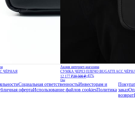
на
Акция интернет-магазина
C ЧЁРНАЯ
СУМКА ЧЕРЕЗ ПЛЕЧО BUGATTI ACC ЧЁРН
-41%
12 177 ₽
20 500 ₽
One
яльности
Социальная ответственность
Инвесторам и
Покупа
бличная оферта
Использование файлов cookies
Политика
заказ
Оп
возврат