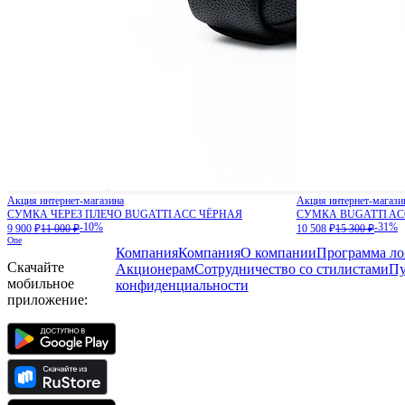
Акция интернет-магазина
Акция интернет-магази
СУМКА ЧЕРЕЗ ПЛЕЧО BUGATTI ACC ЧЁРНАЯ
СУМКА BUGATTI AC
-10%
-31%
9 900 ₽
11 000 ₽
10 508 ₽
15 300 ₽
One
Компания
Компания
О компании
Программа ло
Скачайте
Акционерам
Сотрудничество со стилистами
Пу
мобильное
конфиденциальности
приложение: