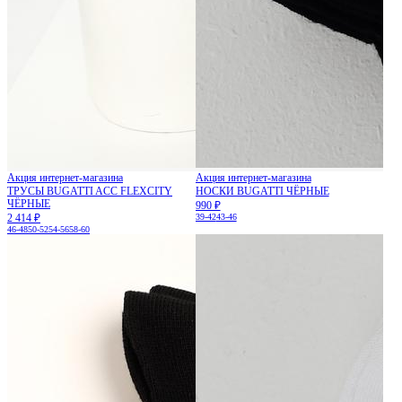
Акция интернет-магазина
Акция интернет-магазина
ТРУСЫ BUGATTI ACC FLEXCITY
НОСКИ BUGATTI ЧЁРНЫЕ
ЧЁРНЫЕ
990 ₽
2 414 ₽
39-42
43-46
46-48
50-52
54-56
58-60