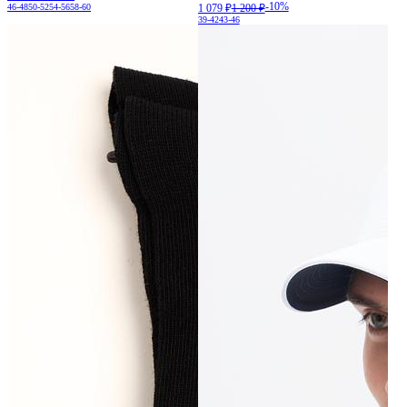
-10%
46-48
50-52
54-56
58-60
1 079 ₽
1 200 ₽
39-42
43-46