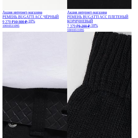
Акция интернет-магазина
Акция интернет-магазина
РЕМЕНЬ BUGATTI ACC ЧЁРНЫЙ
РЕМЕНЬ BUGATTI ACC ПЛЕТЕНЫЙ
-10%
КОРИЧНЕВЫЙ
9 270 ₽
10 300 ₽
-10%
100
105
110
95
7 379 ₽
8 200 ₽
100
105
110
95