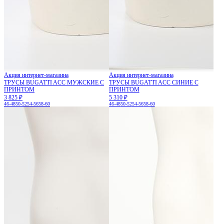
Акция интернет-магазина
Акция интернет-магазина
ТРУСЫ BUGATTI ACC МУЖСКИЕ С
ТРУСЫ BUGATTI ACC СИНИЕ С
ПРИНТОМ
ПРИНТОМ
3 825 ₽
5 310 ₽
46-48
50-52
54-56
58-60
46-48
50-52
54-56
58-60