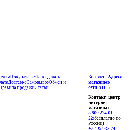
телям
Покупателям
Как сделать
Контакты
Адреса
лата
Доставка
Cамовывоз
Обмен и
магазинов
Правила продажи
Статьи
сети ХЦ →
Контакт–центр
интернет-
магазина:
8 800 234 01
22
(бесплатно по
России)
+7 495 933 74