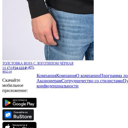
ТОЛСТОВКА BOSS С ЛОГОТИПОМ ЧЁРНАЯ
-40%
14 474 ₽
24 123 ₽
48
52-54
Компания
Компания
О компании
Программа ло
Скачайте
Акционерам
Сотрудничество со стилистами
Пу
мобильное
конфиденциальности
приложение: