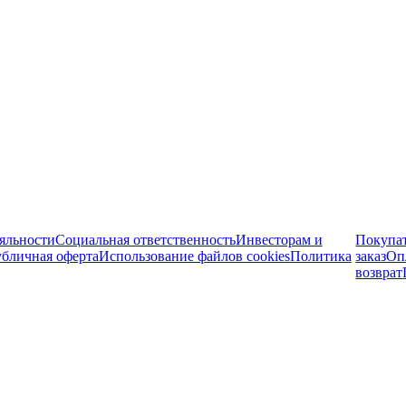
яльности
Социальная ответственность
Инвесторам и
Покупа
бличная оферта
Использование файлов cookies
Политика
заказ
Оп
возврат