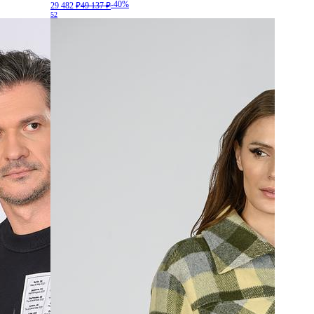
-40%
29 482 ₽
49 137 ₽
52