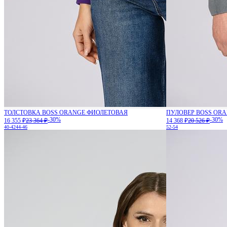
ТОЛСТОВКА BOSS ORANGE ФИОЛЕТОВАЯ
ПУЛОВЕР BOSS OR
-30%
-30%
16 355 ₽
23 364 ₽
14 368 ₽
20 526 ₽
40-42
44-46
52-54