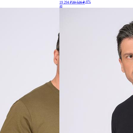
-6%
19 294 ₽
20 526 ₽
48