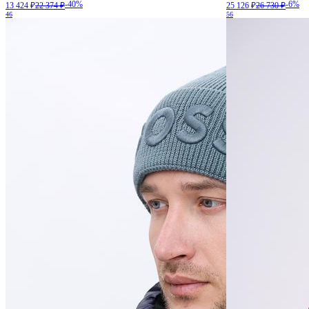
-40%
-6%
13 424 ₽
22 374 ₽
25 126 ₽
26 730 ₽
46
56