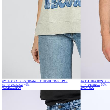
ФУТБОЛКА BOSS ORANGE С ПРИНТОМ СЕРАЯ
ФУТБОЛКА BOSS O
-40%
-50%
16 533 ₽
27 555 ₽
6 023 ₽
12 045 ₽
38
40-42
44-46
48-50
48
50-52
52-54