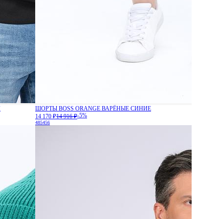
Я
ШОРТЫ BOSS ORANGE ВАРЁНЫЕ СИНИЕ
-5%
14 170 ₽
14 916 ₽
48
54
56