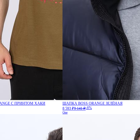
RANGE С ПРИНТОМ ХАКИ
ШАПКА BOSS ORANGE ЗЕЛЁНАЯ
-6%
8 593 ₽
9 141 ₽
One