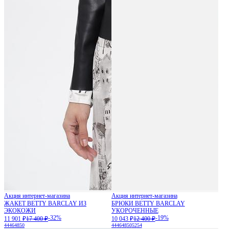
Акция интернет-магазина
Акция интернет-магазина
ЖАКЕТ BETTY BARCLAY ИЗ
БРЮКИ BETTY BARCLAY
ЭКОКОЖИ
УКОРОЧЕННЫЕ
-32%
-19%
11 901 ₽
17 400 ₽
10 043 ₽
12 400 ₽
44
46
48
50
44
46
48
50
52
54