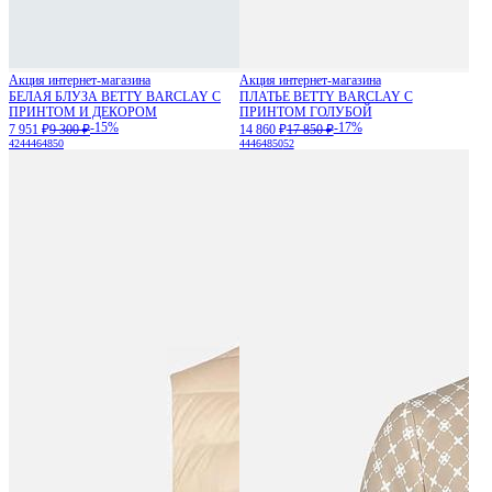
Акция интернет-магазина
Акция интернет-магазина
БЕЛАЯ БЛУЗА BETTY BARCLAY С
ПЛАТЬЕ BETTY BARCLAY С
ПРИНТОМ И ДЕКОРОМ
ПРИНТОМ ГОЛУБОЙ
-15%
-17%
7 951 ₽
9 300 ₽
14 860 ₽
17 850 ₽
42
44
46
48
50
44
46
48
50
52