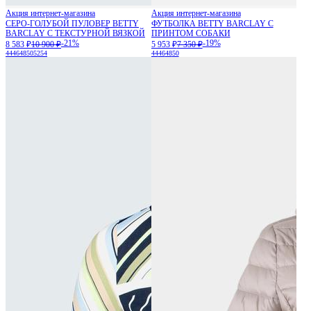
Акция интернет-магазина
Акция интернет-магазина
СЕРО-ГОЛУБОЙ ПУЛОВЕР BETTY
ФУТБОЛКА BETTY BARCLAY С
BARCLAY С ТЕКСТУРНОЙ ВЯЗКОЙ
ПРИНТОМ СОБАКИ
-21%
-19%
8 583 ₽
10 900 ₽
5 953 ₽
7 350 ₽
44
46
48
50
52
54
44
46
48
50