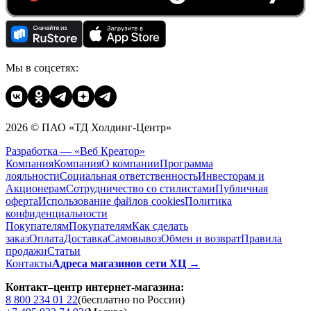
Мы в соцсетях:
2026 © ПАО «ТД Холдинг-Центр»
Разработка — «Веб Креатор»
Компания
Компания
О компании
Программа
лояльности
Социальная ответственность
Инвесторам и
Акционерам
Сотрудничество со стилистами
Публичная
оферта
Использование файлов cookies
Политика
конфиденциальности
Покупателям
Покупателям
Как сделать
заказ
Оплата
Доставка
Cамовывоз
Обмен и возврат
Правила
продажи
Статьи
Контакты
Адреса магазинов сети ХЦ →
Контакт–центр интернет-магазина:
8 800 234 01 22
(бесплатно по России)