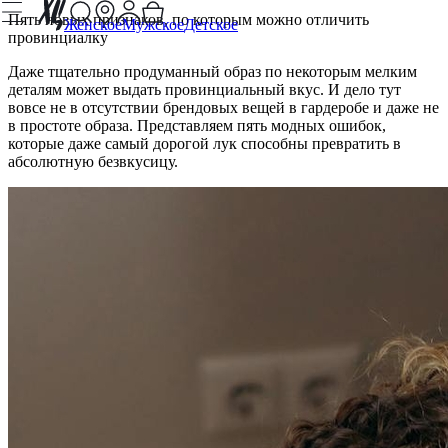
Пять новых признаков, по которым можно отличить
Женское
Мужское
Детское
провинциалку
Даже тщательно продуманный образ по некоторым мелким
деталям может выдать провинциальный вкус. И дело тут
вовсе не в отсутствии брендовых вещей в гардеробе и даже не
в простоте образа. Представляем пять модных ошибок,
которые даже самый дорогой лук способны превратить в
абсолютную безвкусицу.