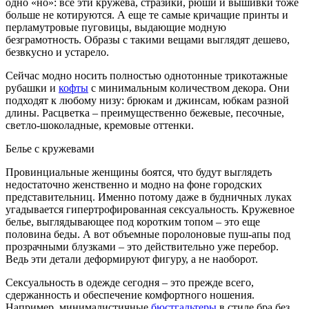
одно «но»: все эти кружева, стразики, рюши и вышивки тоже
больше не котируются. А еще те самые кричащие принты и
перламутровые пуговицы, выдающие модную
безграмотность. Образы с такими вещами выглядят дешево,
безвкусно и устарело.
Сейчас модно носить полностью однотонные трикотажные
рубашки и
кофты
с минимальным количеством декора. Они
подходят к любому низу: брюкам и джинсам, юбкам разной
длины. Расцветка – преимущественно бежевые, песочные,
светло-шоколадные, кремовые оттенки.
Белье с кружевами
Провинциальные женщины боятся, что будут выглядеть
недостаточно женственно и модно на фоне городских
представительниц. Именно потому даже в будничных луках
угадывается гипертрофированная сексуальность. Кружевное
белье, выглядывающее под коротким топом – это еще
половина беды. А вот объемные поролоновые пуш-апы под
прозрачными блузками – это действительно уже перебор.
Ведь эти детали деформируют фигуру, а не наоборот.
Сексуальность в одежде сегодня – это прежде всего,
сдержанность и обеспечение комфортного ношения.
Например, минималистичные
бюстгальтеры
в стиле бра без