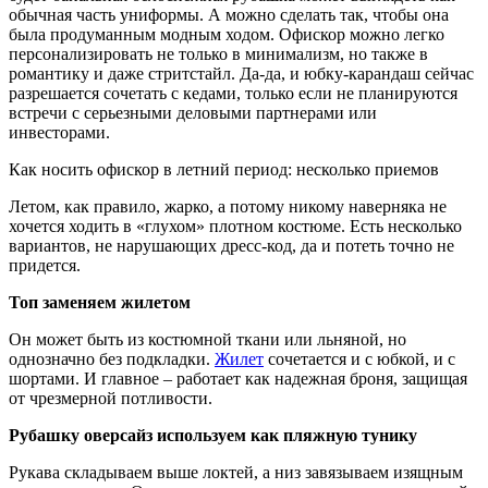
обычная часть униформы. А можно сделать так, чтобы она
была продуманным модным ходом. Офискор можно легко
персонализировать не только в минимализм, но также в
романтику и даже стритстайл. Да-да, и юбку-карандаш сейчас
разрешается сочетать с кедами, только если не планируются
встречи с серьезными деловыми партнерами или
инвесторами.
Как носить офискор в летний период: несколько приемов
Летом, как правило, жарко, а потому никому наверняка не
хочется ходить в «глухом» плотном костюме. Есть несколько
вариантов, не нарушающих дресс-код, да и потеть точно не
придется.
Топ заменяем жилетом
Он может быть из костюмной ткани или льняной, но
однозначно без подкладки.
Жилет
сочетается и с юбкой, и с
шортами. И главное – работает как надежная броня, защищая
от чрезмерной потливости.
Рубашку оверсайз используем как пляжную тунику
Рукава складываем выше локтей, а низ завязываем изящным