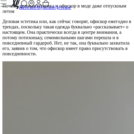
Почему деловая эстетика и офискор в моде даже отпускным
Женское
Мужское
Детское
летом
Деловая э
стетика или, как сейчас говорят, офискор ежегодно в
трендах, поскольку такая одежда буквально «рассказывает» о
настоящем. Она практически всегда в центре внимания, а
потому потихоньку, семимильными шагами перешла и в
повседневный гардероб. Нет, не так, она буквально захватила
его, заявив о том, что офискор имеет право присутствовать в
повседневности.