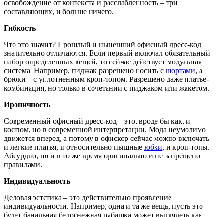
освобождение от контекста и расслабленность – три
составляющих, и больше ничего.
Гибкость
Что это значит? Прошлый и нынешний офисный дресс-код
значительно отличаются. Если первый включал обязательный
набор определенных вещей, то сейчас действует модульная
система. Например, пиджак разрешено носить с
шортами
, а
брюки – с уплотненным кроп-топом. Разрешено даже платье-
комбинация, но только в сочетании с пиджаком или жакетом.
Ироничность
Современный офисный дресс-код – это, вроде бы как, и
костюм, но в современной интерпретации. Мода неумолимо
движется вперед, а потому в офискор сейчас можно включать
и легкие платья, и относительно пышные
юбки
, и кроп-топы.
Абсурдно, но и в то же время оригинально и не запрещено
правилами.
Индивидуальность
Деловая эстетика – это действительно проявление
индивидуальности. Например, одна и та же вещь, пусть это
будет банальная белоснежная рубашка может выглядеть как