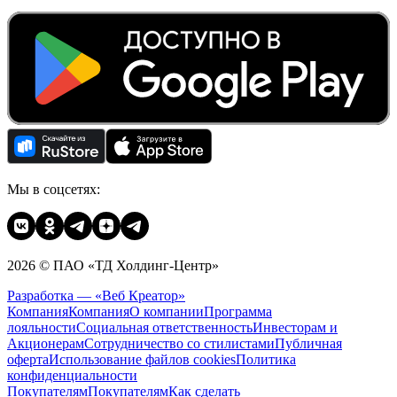
Мы в соцсетях:
2026 © ПАО «ТД Холдинг-Центр»
Разработка — «Веб Креатор»
Компания
Компания
О компании
Программа
лояльности
Социальная ответственность
Инвесторам и
Акционерам
Сотрудничество со стилистами
Публичная
оферта
Использование файлов cookies
Политика
конфиденциальности
Покупателям
Покупателям
Как сделать