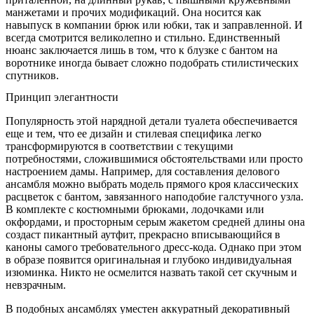
манжетами и прочих модификаций. Она носится как
навыпуск в компании брюк или юбки, так и заправленной. И
всегда смотрится великолепно и стильно. Единственный
нюанс заключается лишь в том, что к блузке с бантом на
воротнике иногда бывает сложно подобрать стилистических
спутников.
Принцип элегантности
Популярность этой нарядной детали туалета обеспечивается
еще и тем, что ее дизайн и стилевая специфика легко
трансформируются в соответствии с текущими
потребностями, сложившимися обстоятельствами или просто
настроением дамы. Например, для составления делового
ансамбля можно выбрать модель прямого кроя классических
расцветок с бантом, завязанного наподобие галстучного узла.
В комплекте с костюмными брюками, лодочками или
окфордами, и просторным серым жакетом средней длины она
создаст пикантный аутфит, прекрасно вписывающийся в
каноны самого требовательного дресс-кода. Однако при этом
в образе появится оригинальная и глубоко индивидуальная
изюминка. Никто не осмелится назвать такой сет скучным и
невзрачным.
В подобных ансамблях уместен аккуратный декоративный