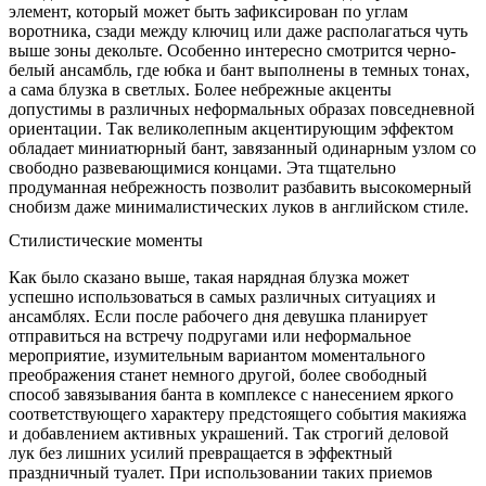
элемент, который может быть зафиксирован по углам
воротника, сзади между ключиц или даже располагаться чуть
выше зоны декольте. Особенно интересно смотрится черно-
белый ансамбль, где юбка и бант выполнены в темных тонах,
а сама блузка в светлых. Более небрежные акценты
допустимы в различных неформальных образах повседневной
ориентации. Так великолепным акцентирующим эффектом
обладает миниатюрный бант, завязанный одинарным узлом со
свободно развевающимися концами. Эта тщательно
продуманная небрежность позволит разбавить высокомерный
снобизм даже минималистических луков в английском стиле.
Стилистические моменты
Как было сказано выше, такая нарядная блузка может
успешно использоваться в самых различных ситуациях и
ансамблях. Если после рабочего дня девушка планирует
отправиться на встречу подругами или неформальное
мероприятие, изумительным вариантом моментального
преображения станет немного другой, более свободный
способ завязывания банта в комплексе с нанесением яркого
соответствующего характеру предстоящего события макияжа
и добавлением активных украшений. Так строгий деловой
лук без лишних усилий превращается в эффектный
праздничный туалет. При использовании таких приемов