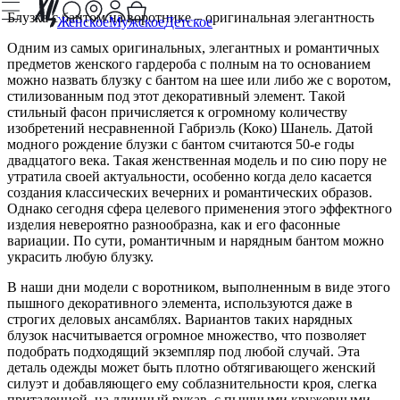
Блузка с бантом на воротнике – оригинальная элегантность
Женское
Мужское
Детское
Одним из самых оригинальных, элегантных и романтичных
предметов женского гардероба с полным на то основанием
можно назвать блузку с бантом на шее или либо же с воротом,
стилизованным под этот декоративный элемент. Такой
стильный фасон причисляется к огромному количеству
изобретений несравненной Габриэль (Коко) Шанель. Датой
модного рождение блузки с бантом считаются 50-е годы
двадцатого века. Такая женственная модель и по сию пору не
утратила своей актуальности, особенно когда дело касается
создания классических вечерних и романтических образов.
Однако сегодня сфера целевого применения этого эффектного
изделия невероятно разнообразна, как и его фасонные
вариации. По сути, романтичным и нарядным бантом можно
украсить любую блузку.
В наши дни модели с воротником, выполненным в виде этого
пышного декоративного элемента, используются даже в
строгих деловых ансамблях. Вариантов таких нарядных
блузок насчитывается огромное множество, что позволяет
подобрать подходящий экземпляр под любой случай. Эта
деталь одежды может быть плотно обтягивающего женский
силуэт и добавляющего ему соблазнительности кроя, слегка
приталенной, на длинный рукав, с пышными кружевными