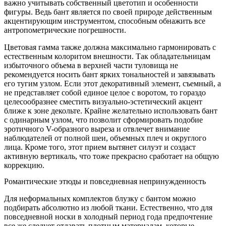
важно учитывать собственный цветотип и особенности
фигуры. Ведь бант является по своей природе действенным
акцентирующим инструментом, способным обнажить все
антропометрические погрешности.
Цветовая гамма также должна максимально гармонировать с
естественным колоритом внешности. Так обладательницам
избыточного объема в верхней части туловища не
рекомендуется носить бант ярких тональностей и завязывать
его тугим узлом. Если этот декоративный элемент, съемный, а
не представляет собой единое целое с воротом, то гораздо
целесообразнее сместить визуально-эстетический акцент
ближе к зоне декольте. Крайне желательно использовать бант
с одинарным узлом, что позволит сформировать подобие
эротичного V-образного выреза и отвлечет внимание
наблюдателей от полной шеи, объемных плеч и округлого
лица. Кроме того, этот прием вытянет силуэт и создаст
активную вертикаль, что тоже прекрасно сработает на общую
коррекцию.
Романтические этюды и повседневная непринужденность
Для неформальных комплектов блузку с бантом можно
подбирать абсолютно из любой ткани. Естественно, что для
повседневной носки в холодный период года предпочтение
все же следует отдавать плотным материалам, которые