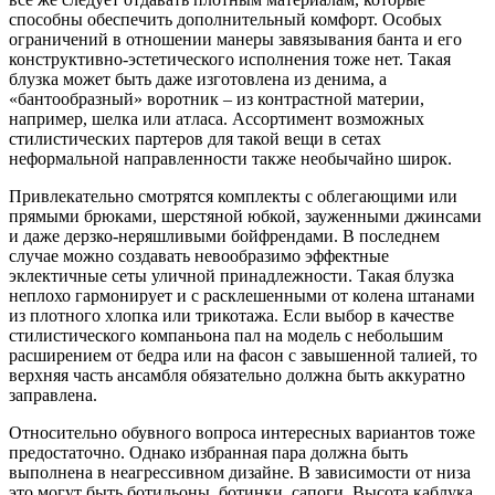
способны обеспечить дополнительный комфорт. Особых
ограничений в отношении манеры завязывания банта и его
конструктивно-эстетического исполнения тоже нет. Такая
блузка может быть даже изготовлена из денима, а
«бантообразный» воротник – из контрастной материи,
например, шелка или атласа. Ассортимент возможных
стилистических партеров для такой вещи в сетах
неформальной направленности также необычайно широк.
Привлекательно смотрятся комплекты с облегающими или
прямыми брюками, шерстяной юбкой, зауженными джинсами
и даже дерзко-неряшливыми бойфрендами. В последнем
случае можно создавать невообразимо эффектные
эклектичные сеты уличной принадлежности. Такая блузка
неплохо гармонирует и с расклешенными от колена штанами
из плотного хлопка или трикотажа. Если выбор в качестве
стилистического компаньона пал на модель с небольшим
расширением от бедра или на фасон с завышенной талией, то
верхняя часть ансамбля обязательно должна быть аккуратно
заправлена.
Относительно обувного вопроса интересных вариантов тоже
предостаточно. Однако избранная пара должна быть
выполнена в неагрессивном дизайне. В зависимости от низа
это могут быть ботильоны, ботинки, сапоги. Высота каблука