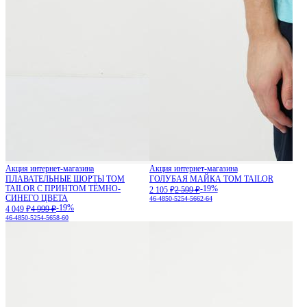
Акция интернет-магазина
Акция интернет-магазина
ПЛАВАТЕЛЬНЫЕ ШОРТЫ TOM
ГОЛУБАЯ МАЙКА TOM TAILOR
TAILOR С ПРИНТОМ ТЁМНО-
-19%
2 105 ₽
2 599 ₽
СИНЕГО ЦВЕТА
46-48
50-52
54-56
62-64
-19%
4 049 ₽
4 999 ₽
46-48
50-52
54-56
58-60