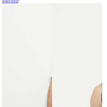
46-48
54-56
58-60