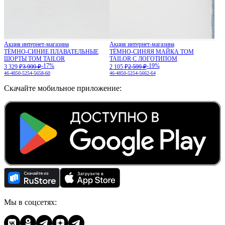
Акция интернет-магазина
Акция интернет-магазина
ТЁМНО-СИНИЕ ПЛАВАТЕЛЬНЫЕ
ТЁМНО-СИНЯЯ МАЙКА TOM
ШОРТЫ TOM TAILOR
TAILOR С ЛОГОТИПОМ
-17%
-19%
3 329 ₽
3 999 ₽
2 105 ₽
2 599 ₽
46-48
50-52
54-56
58-60
46-48
50-52
54-56
62-64
Скачайте мобильное приложение:
Мы в соцсетях: