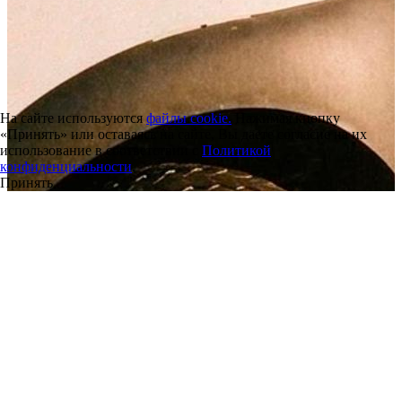
На сайте используются
файлы cookie.
Нажимая кнопку
«Принять» или оставаясь на сайте, Вы даете согласие на их
использование в соответствии с
Политикой
конфиденциальности
.
Принять