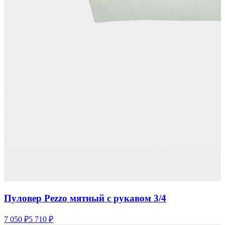
Пуловер Pezzo мятный с рукавом 3/4
7 050 ₽
5 710 ₽