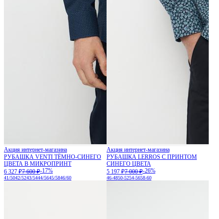
Акция интернет-магазина
Акция интернет-магазина
РУБАШКА VENTI ТЁМНО-СИНЕГО
РУБАШКА LERROS С ПРИНТОМ
ЦВЕТА В МИКРОПРИНТ
СИНЕГО ЦВЕТА
-17%
-26%
6 327 ₽
7 600 ₽
5 197 ₽
7 000 ₽
41/50
42/52
43/54
44/56
45/58
46/60
46-48
50-52
54-56
58-60