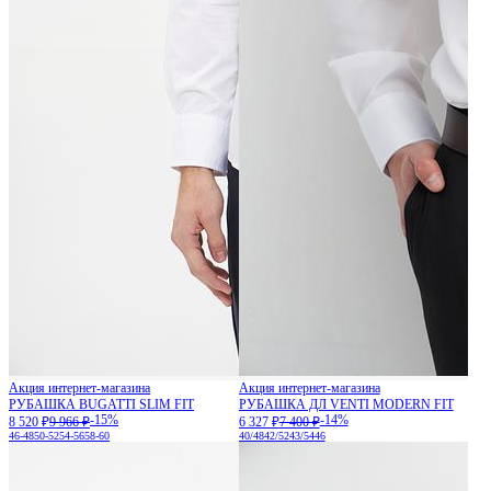
Акция интернет-магазина
Акция интернет-магазина
РУБАШКА BUGATTI SLIM FIT
РУБАШКА ДЛ VENTI MODERN FIT
-15%
-14%
8 520 ₽
9 966 ₽
6 327 ₽
7 400 ₽
46-48
50-52
54-56
58-60
40/48
42/52
43/54
46