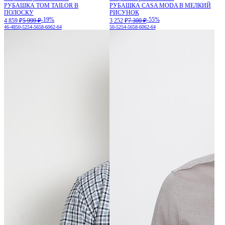
РУБАШКА TOM TAILOR В
РУБАШКА CASA MODA В МЕЛКИЙ
ПОЛОСКУ
РИСУНОК
-19%
-55%
4 859 ₽
5 999 ₽
3 252 ₽
7 300 ₽
46-48
50-52
54-56
58-60
62-64
50-52
54-56
58-60
62-64