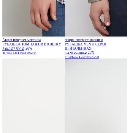
Акция интернет-магазина
Акция интернет-магазина
РУБАШКА TOM TAILOR В КЛЕТКУ
РУБАШКА VENTI СЕРАЯ
-26%
ПРИТАЛЕННАЯ
5 642 ₽
7 599 ₽
-26%
46-48
50-52
54-56
58-60
62-64
5 420 ₽
7 300 ₽
41/50
42/52
43/54
44/56
45/58