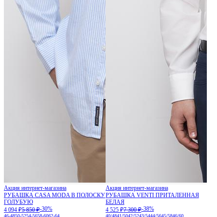
Акция интернет-магазина
Акция интернет-магазина
РУБАШКА CASA MODA В ПОЛОСКУ
РУБАШКА VENTI ПРИТАЛЕННАЯ
ГОЛУБУЮ
БЕЛАЯ
-30%
-38%
4 094 ₽
5 850 ₽
4 525 ₽
7 300 ₽
46-48
50-52
54-56
58-60
62-64
40/48
41/50
42/52
43/54
44/56
45/58
46/60