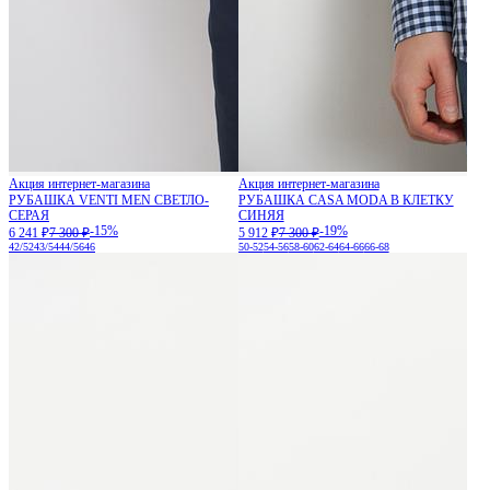
Акция интернет-магазина
Акция интернет-магазина
РУБАШКА VENTI MEN СВЕТЛО-
РУБАШКА CASA MODA В КЛЕТКУ
СЕРАЯ
СИНЯЯ
-15%
-19%
6 241 ₽
7 300 ₽
5 912 ₽
7 300 ₽
42/52
43/54
44/56
46
50-52
54-56
58-60
62-64
64-66
66-68