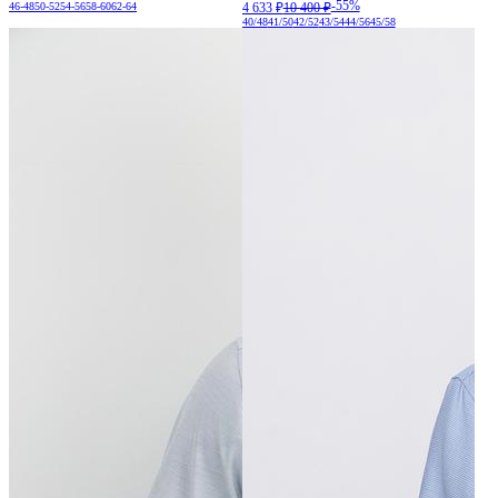
-55%
46-48
50-52
54-56
58-60
62-64
4 633 ₽
10 400 ₽
40/48
41/50
42/52
43/54
44/56
45/58