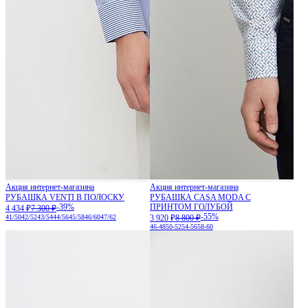
Акция интернет-магазина
Акция интернет-магазина
РУБАШКА VENTI В ПОЛОСКУ
РУБАШКА CASA MODA С
-39%
ПРИНТОМ ГОЛУБОЙ
4 434 ₽
7 300 ₽
-55%
41/50
42/52
43/54
44/56
45/58
46/60
47/62
3 920 ₽
8 800 ₽
46-48
50-52
54-56
58-60