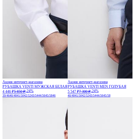
Акция интернет-магазина
Акция интернет-магазина
РУБАШКА VENTI МУЖСКАЯ БЕЛАЯ
РУБАШКА VENTI MEN ГОЛУБАЯ
-24%
-24%
4 446 ₽
5 850 ₽
5 547 ₽
7 300 ₽
39/46
40/48
41/50
42/52
43/54
44/56
45/58
46
40/48
41/50
42/52
43/54
44/56
45/58