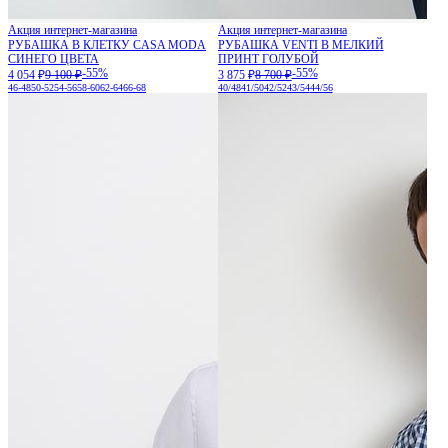
Акция интернет-магазина
Акция интернет-магазина
РУБАШКА В КЛЕТКУ CASA MODA
РУБАШКА VENTI В МЕЛКИЙ
СИНЕГО ЦВЕТА
ПРИНТ ГОЛУБОЙ
-55%
-55%
4 054 ₽
9 100 ₽
3 875 ₽
8 700 ₽
46-48
50-52
54-56
58-60
62-64
66-68
40/48
41/50
42/52
43/54
44/56