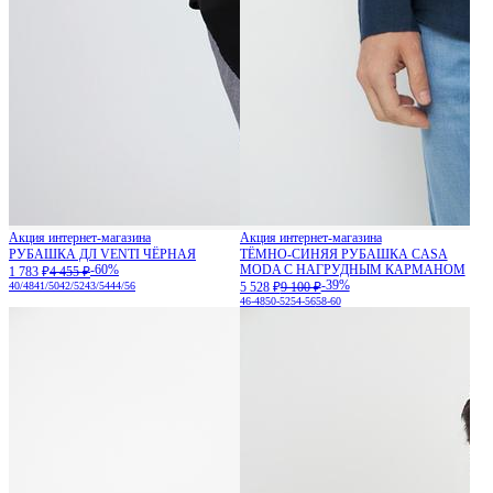
Акция интернет-магазина
Акция интернет-магазина
РУБАШКА ДЛ VENTI ЧЁРНАЯ
ТЁМНО-СИНЯЯ РУБАШКА CASA
-60%
MODA С НАГРУДНЫМ КАРМАНОМ
1 783 ₽
4 455 ₽
-39%
40/48
41/50
42/52
43/54
44/56
5 528 ₽
9 100 ₽
46-48
50-52
54-56
58-60