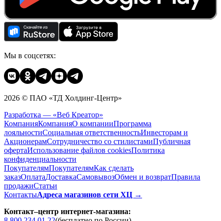
Мы в соцсетях:
2026 © ПАО «ТД Холдинг-Центр»
Разработка — «Веб Креатор»
Компания
Компания
О компании
Программа
лояльности
Социальная ответственность
Инвесторам и
Акционерам
Сотрудничество со стилистами
Публичная
оферта
Использование файлов cookies
Политика
конфиденциальности
Покупателям
Покупателям
Как сделать
заказ
Оплата
Доставка
Cамовывоз
Обмен и возврат
Правила
продажи
Статьи
Контакты
Адреса магазинов сети ХЦ →
Контакт–центр интернет-магазина:
8 800 234 01 22
(бесплатно по России)