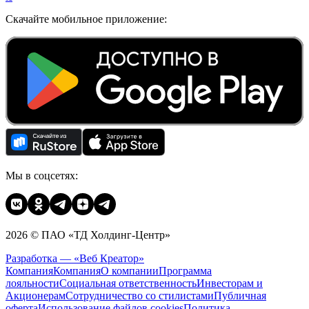
Скачайте мобильное приложение:
Мы в соцсетях:
2026 © ПАО «ТД Холдинг-Центр»
Разработка — «Веб Креатор»
Компания
Компания
О компании
Программа
лояльности
Социальная ответственность
Инвесторам и
Акционерам
Сотрудничество со стилистами
Публичная
оферта
Использование файлов cookies
Политика