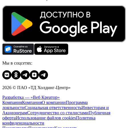
Мы в соцсетях:
2026 © ПАО «ТД Холдинг-Центр»
Разработка — «Веб Креатор»
Компания
Компания
О компании
Программа
лояльности
Социальная ответственность
Инвесторам и
Акционерам
Сотрудничество со стилистами
Публичная
оферта
Использование файлов cookies
Политика
конфиденциальности