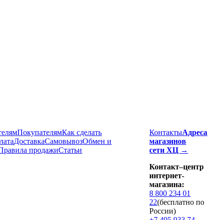
телям
Покупателям
Как сделать
Контакты
Адреса
лата
Доставка
Cамовывоз
Обмен и
магазинов
Правила продажи
Статьи
сети ХЦ →
Контакт–центр
интернет-
магазина:
8 800 234 01
22
(бесплатно по
России)
+7 495 933 74