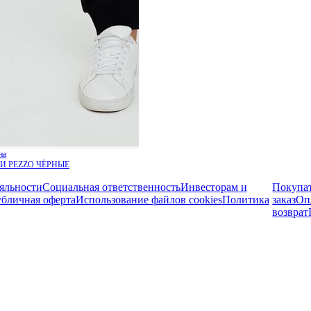
на
И PEZZO ЧЁРНЫЕ
яльности
Социальная ответственность
Инвесторам и
Покупа
бличная оферта
Использование файлов cookies
Политика
заказ
Оп
возврат