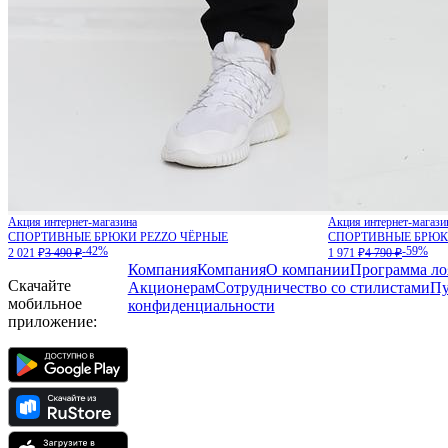
Акция интернет-магазина
Акция интернет-магази
СПОРТИВНЫЕ БРЮКИ PEZZO ЧЁРНЫЕ
СПОРТИВНЫЕ БРЮК
-42%
-59%
2 021 ₽
3 490 ₽
1 971 ₽
4 790 ₽
Компания
Компания
О компании
Программа ло
Скачайте
Акционерам
Сотрудничество со стилистами
Пу
мобильное
конфиденциальности
приложение: