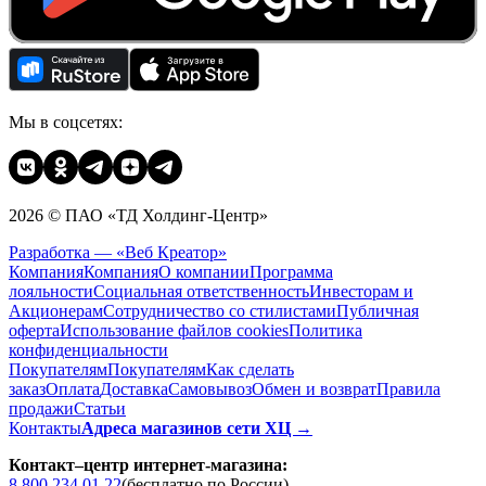
Мы в соцсетях:
2026 © ПАО «ТД Холдинг-Центр»
Разработка — «Веб Креатор»
Компания
Компания
О компании
Программа
лояльности
Социальная ответственность
Инвесторам и
Акционерам
Сотрудничество со стилистами
Публичная
оферта
Использование файлов cookies
Политика
конфиденциальности
Покупателям
Покупателям
Как сделать
заказ
Оплата
Доставка
Cамовывоз
Обмен и возврат
Правила
продажи
Статьи
Контакты
Адреса магазинов сети ХЦ →
Контакт–центр интернет-магазина:
8 800 234 01 22
(бесплатно по России)