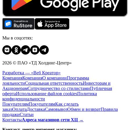
Мы в соцсетях:
2026 © ПАО «ТД Холдинг-Центр»
Разработка — «Веб Креатор»
Компания
Компания
О компании
Программа
лояльности
Социальная ответственность
Инвесторам и
Акционерам
Сотрудничество со стилистами
Публичная
оферта
Использование файлов cookies
Политика
конфиденциальности
Покупателям
Покупателям
Как сделать
заказ
Оплата
Доставка
Cамовывоз
Обмен и возврат
Правила
продажи
Статьи
Контакты
Адреса магазинов сети ХЦ →
Контакт–центр интернет-магазина: