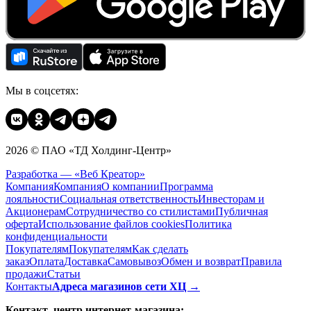
Мы в соцсетях:
2026 © ПАО «ТД Холдинг-Центр»
Разработка — «Веб Креатор»
Компания
Компания
О компании
Программа
лояльности
Социальная ответственность
Инвесторам и
Акционерам
Сотрудничество со стилистами
Публичная
оферта
Использование файлов cookies
Политика
конфиденциальности
Покупателям
Покупателям
Как сделать
заказ
Оплата
Доставка
Cамовывоз
Обмен и возврат
Правила
продажи
Статьи
Контакты
Адреса магазинов сети ХЦ →
Контакт–центр интернет-магазина: