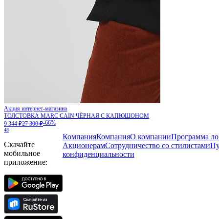
Акция интернет-магазина
ТОЛСТОВКА MARC CAIN ЧЁРНАЯ С КАПЮШОНОМ
-66%
9 344 ₽
27 300 ₽
48
Компания
Компания
О компании
Программа ло
Скачайте
Акционерам
Сотрудничество со стилистами
Пу
мобильное
конфиденциальности
приложение: