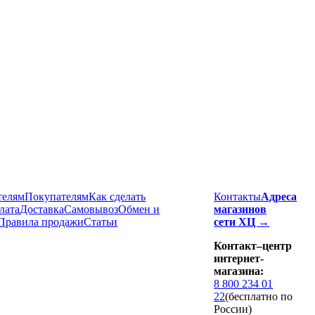
телям
Покупателям
Как сделать
Контакты
Адреса
лата
Доставка
Cамовывоз
Обмен и
магазинов
Правила продажи
Статьи
сети ХЦ →
Контакт–центр
интернет-
магазина:
8 800 234 01
22
(бесплатно по
России)