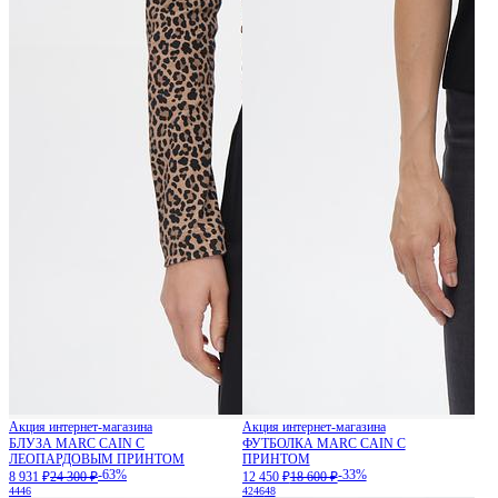
Акция интернет-магазина
Акция интернет-магазина
БЛУЗА MARC CAIN С
ФУТБОЛКА MARC CAIN С
ЛЕОПАРДОВЫМ ПРИНТОМ
ПРИНТОМ
-63%
-33%
8 931 ₽
24 300 ₽
12 450 ₽
18 600 ₽
44
46
42
46
48