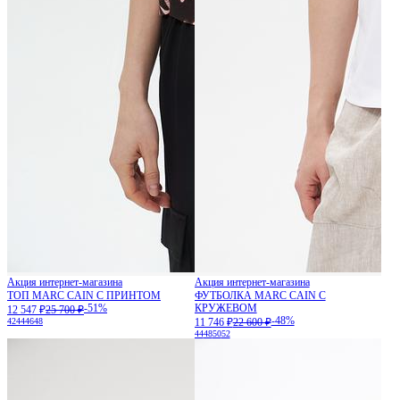
Акция интернет-магазина
Акция интернет-магазина
ТОП MARC CAIN С ПРИНТОМ
ФУТБОЛКА MARC CAIN С
-51%
КРУЖЕВОМ
12 547 ₽
25 700 ₽
-48%
42
44
46
48
11 746 ₽
22 600 ₽
44
48
50
52