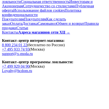
лояльности
Социальная ответственность
Инвесторам и
Акционерам
Сотрудничество со стилистами
Публичная
оферта
Использование файлов cookies
Политика
конфиденциальности
Покупателям
Покупателям
Как сделать
заказ
Оплата
Доставка
Cамовывоз
Обмен и возврат
Правила
продажи
Статьи
Контакты
Адреса магазинов сети ХЦ →
Контакт–центр интернет-магазина:
8 800 234 01 22
(бесплатно по России)
+7 495 933 74 93
(Москва)
support@x-moda.ru
Контакт–центр программы лояльности:
+7 499 929 04 90
(Москва)
Loyalty@hcdom.ru