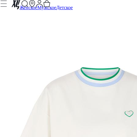
Женское
Мужское
Детское