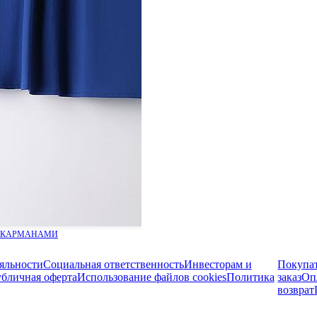
С КАРМАНАМИ
яльности
Социальная ответственность
Инвесторам и
Покупа
бличная оферта
Использование файлов cookies
Политика
заказ
Оп
возврат