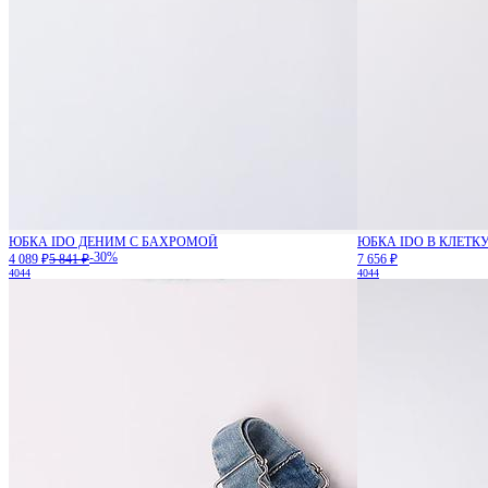
ЮБКА IDO ДЕНИМ С БАХРОМОЙ
ЮБКА IDO В КЛЕТК
-30%
4 089 ₽
5 841 ₽
7 656 ₽
40
44
40
44