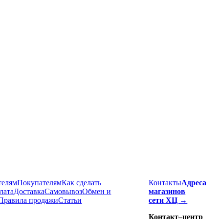
телям
Покупателям
Как сделать
Контакты
Адреса
лата
Доставка
Cамовывоз
Обмен и
магазинов
Правила продажи
Статьи
сети ХЦ →
Контакт–центр