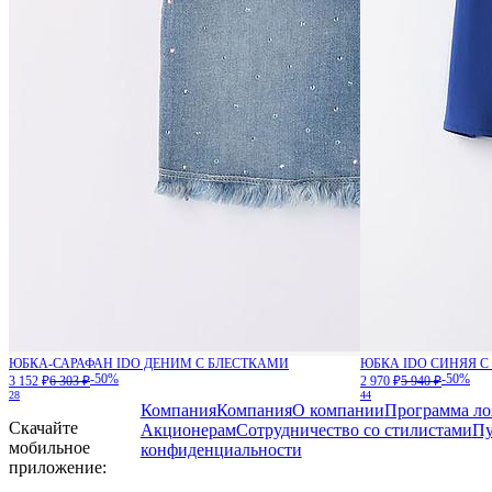
ЮБКА-САРАФАН IDO ДЕНИМ С БЛЕСТКАМИ
ЮБКА IDO СИНЯЯ 
-50%
-50%
3 152 ₽
6 303 ₽
2 970 ₽
5 940 ₽
28
44
Компания
Компания
О компании
Программа ло
Скачайте
Акционерам
Сотрудничество со стилистами
Пу
мобильное
конфиденциальности
приложение: