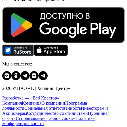
Мы в соцсетях:
2026 © ПАО «ТД Холдинг-Центр»
Разработка — «Веб Креатор»
Компания
Компания
О компании
Программа
лояльности
Социальная ответственность
Инвесторам и
Акционерам
Сотрудничество со стилистами
Публичная
оферта
Использование файлов cookies
Политика
конфиденциальности