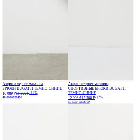
Акция интернет-магазина
Акция интернет-магазина
БРЮКИ BUGATTI ТЕМНО-СИНИЕ
СПОРТИВНЫЕ БРЮКИ BUGATTI
-14%
ТЕМНО-СИНИЕ
10 089 ₽
11 800 ₽
-17%
48-50
50
52
54
56
12 903 ₽
15 500 ₽
50-52
54-56
58-60