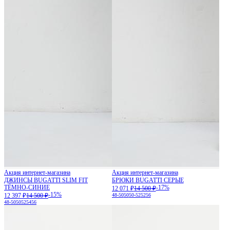
Акция интернет-магазина
Акция интернет-магазина
ДЖИНСЫ BUGATTI SLIM FIT
БРЮКИ BUGATTI СЕРЫЕ
ТЁМНО-СИНИЕ
-17%
12 071 ₽
14 500 ₽
-15%
12 397 ₽
14 500 ₽
48-50
50
50-52
52
56
48-50
50
52
54
56