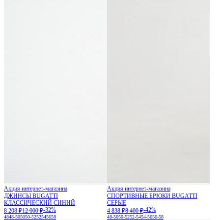
Акция интернет-магазина
Акция интернет-магазина
ДЖИНСЫ BUGATTI
СПОРТИВНЫЕ БРЮКИ BUGATTI
КЛАССИЧЕСКИЙ СИНИЙ
СЕРЫЕ
-32%
-42%
8 208 ₽
12 000 ₽
4 838 ₽
8 400 ₽
48
48-50
50
50-52
52
54
56
58
48-50
50-52
52-54
54-56
56-58