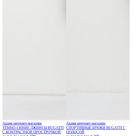
Акция интернет-магазина
Акция интернет-магазина
ТЁМНО-СИНИЕ ДЖИНСЫ BUGATTI
СПОРТИВНЫЕ БРЮКИ BUGATTI С
С КОНТРАСТНОЙ ПРОСТРОЧКОЙ
ПОЛОСОЙ