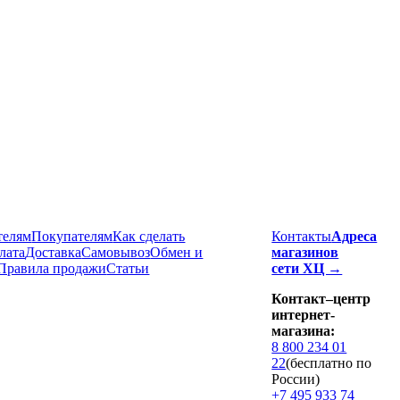
телям
Покупателям
Как сделать
Контакты
Адреса
лата
Доставка
Cамовывоз
Обмен и
магазинов
Правила продажи
Статьи
сети ХЦ →
Контакт–центр
интернет-
магазина:
8 800 234 01
22
(бесплатно по
России)
+7 495 933 74