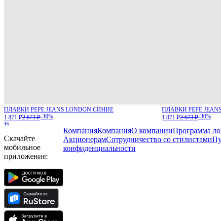
ПЛАВКИ PEPE JEANS LONDON СИНИЕ
ПЛАВКИ PEPE JEAN
-30%
-30%
1 871 ₽
2 673 ₽
1 871 ₽
2 673 ₽
46
Компания
Компания
О компании
Программа ло
Скачайте
Акционерам
Сотрудничество со стилистами
Пу
мобильное
конфиденциальности
приложение: