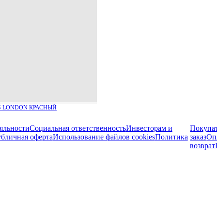
S LONDON КРАСНЫЙ
яльности
Социальная ответственность
Инвесторам и
Покупа
бличная оферта
Использование файлов cookies
Политика
заказ
Оп
возврат