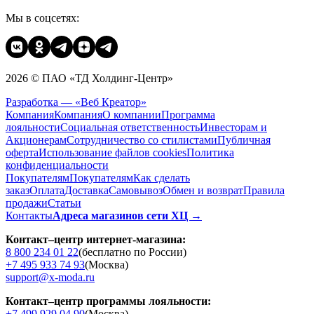
Мы в соцсетях:
2026 © ПАО «ТД Холдинг-Центр»
Разработка — «Веб Креатор»
Компания
Компания
О компании
Программа
лояльности
Социальная ответственность
Инвесторам и
Акционерам
Сотрудничество со стилистами
Публичная
оферта
Использование файлов cookies
Политика
конфиденциальности
Покупателям
Покупателям
Как сделать
заказ
Оплата
Доставка
Cамовывоз
Обмен и возврат
Правила
продажи
Статьи
Контакты
Адреса магазинов сети ХЦ →
Контакт–центр интернет-магазина:
8 800 234 01 22
(бесплатно по России)
+7 495 933 74 93
(Москва)
support@x-moda.ru
Контакт–центр программы лояльности:
+7 499 929 04 90
(Москва)